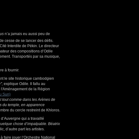
us
n’a jamais eu aussi peu de
de cesse de se lancer des défis.
ité Interdite de Pékin. Le directeur
mateur des compositions d’Odile
ement. Transportés par sa musique,
e à fournir.
ant le site historique cambodgien
",
explique Odile. Il fallu au
 et l'Aménagement de la Région
au Sun)
Vat tout comme dans les Arènes de
rs du temple, en apparence
mbre du cercle restreint de Khloros.
 d’Auvergne qui a travaillé
 quelque chose d’impalpable. Béatrix
, d’autre part les artistes.
 à faire jouer l’Orchestre National