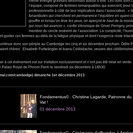
même énergie gravitant désormais autour d’elle. Les nuits sont 
l’équipe, composé de femmes remarquables qui exercent, pour la
professionnelle à côté de leur implication dans l’association : «
N
funambules qui cherchent en permanence l’équilibre en ayant c
gouffre et lorsqu’on lève les yeux, on aperçoit le haut de la mont
qui nous fait avancer
», confie Véronique de Grivel Perrigny, pri
membre du cercle restreint de l’association. La complicité, l’humou
nt guider ces femmes au-delà de la fatigue physique et dont l’exigence reste intac
ontinue donc son périple au Cambodge les cinq et six décembre prochain. Odile 
taient chères : Elisabeth Furtwängler et Ioana Celibidache, veuves des célébrissim
ter à cet événement est sur invitation exclusivement et n’ont pas été mise en vente. 
 le Palais Royal de Phnom Penh le vendredi six décembre à 18h30.
urnal.com/cambodge) dimanche 1er décembre 2013
Fondamentus© : Christine Lagarde, Patronne du 
Vat !
01 décembre 2013
Fondamentus© : Cérémonie d'offrandes à Angkor V