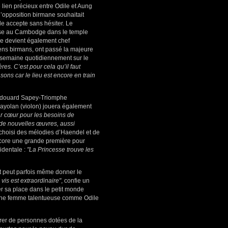
 lien précieux entre Odile et Aung
l’opposition birmane souhaitait
le accepte sans hésiter. Le
se au Cambodge dans le temple
le devient également chef
iens birmans, ont passé la majeure
ne semaine quotidiennement sur le
es. C’est pour cela qu’il faut
ons car le lieu est encore en train
’Edouard Sapey-Triomphe
 Payolan (violon) jouera également
ar cœur pour les besoins de
 de nouvelles œuvres, aussi
 choisi des mélodies d’Haendel et de
ncore une grande première pour
identale :
"La Princesse trouve les
t peut parfois même donner le
vis est extraordinaire"
, confie un
er sa place dans le petit monde
 une femme talentueuse comme Odile
urer de personnes dotées de la