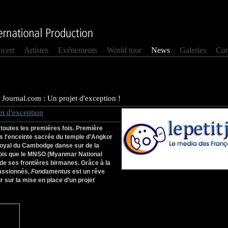
cert
Artistes
Evénements
World tour
News
Galeries
Con
 Journal.com : Un projet d'exception !
 d'exception
e toutes les premières fois. Première
ns l'enceinte sacrée du temple d'Angkor
 Royal du Cambodge danse sur de la
fois que le MNSO (Myanmar National
e ses frontières birmanes. Grâce à la
passionnés,
Fondamentus
est un rêve
r sur la mise en place d’un projet