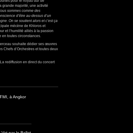
courtes pour le noyau dur de
 grande majorité, une activité
ous sommes comme des
onscience d’être au-dessus d’un
agne. On se soutient alors et c’est ça
ncipale mécène de Khloros et
r et l’humilité alliés à la passion
te en toutes circonstances.
Perceau souhaite dédier ses œuvres
es Chefs d’Orchestres et toutes deux
La rediffusion en direct du concert
FMI, à Angkor
at par le Ballet