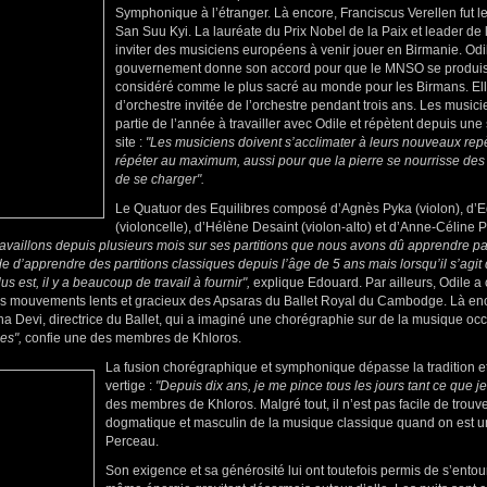
Symphonique à l’étranger. Là encore, Franciscus Verellen fut le
San Suu Kyi. La lauréate du Prix Nobel de la Paix et leader de 
inviter des musiciens européens à venir jouer en Birmanie. Odi
gouvernement donne son accord pour que le MNSO se produi
considéré comme le plus sacré au monde pour les Birmans. El
d’orchestre invitée de l’orchestre pendant trois ans. Les music
partie de l’année à travailler avec Odile et répètent depuis u
site :
"Les musiciens doivent s’acclimater à leurs nouveaux repèr
répéter au maximum, aussi pour que la pierre se nourrisse des s
de se charger".
Le Quatuor des Equilibres composé d’Agnès Pyka (violon), d
(violoncelle), d’Hélène Desaint (violon-alto) et d’Anne-Céline
availlons depuis plusieurs mois sur ses partitions que nous avons dû apprendre p
 d’apprendre des partitions classiques depuis l’âge de 5 ans mais lorsqu’il s’agit
s est, il y a beaucoup de travail à fournir",
explique Edouard. Par ailleurs, Odile a
des mouvements lents et gracieux des Apsaras du Ballet Royal du Cambodge. Là e
 Devi, directrice du Ballet, qui a imaginé une chorégraphie sur de la musique occ
es",
confie une des membres de Khloros.
La fusion chorégraphique et symphonique dépasse la tradition e
vertige :
"Depuis dix ans, je me pince tous les jours tant ce que je 
des membres de Khloros. Malgré tout, il n’est pas facile de trouv
dogmatique et masculin de la musique classique quand on est
Perceau.
Son exigence et sa générosité lui ont toutefois permis de s’ento