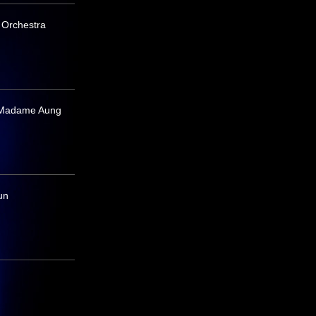
 Orchestra
c Madame Aung
un