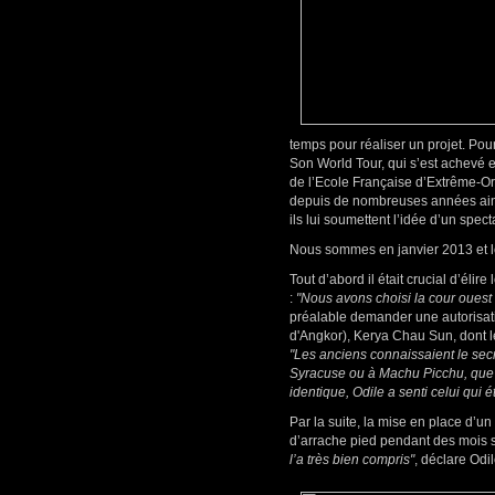
temps pour réaliser un projet. Pou
Son World Tour, qui s’est achevé e
de l’Ecole Française d’Extrême-Or
depuis de nombreuses années ains
ils lui soumettent l’idée d’un spec
Nous sommes en janvier 2013 et les 
Tout d’abord il était crucial d’éli
:
"Nous avons choisi la cour ouest 
préalable demander une autorisati
d'Angkor), Kerya Chau Sun, dont le r
"Les anciens connaissaient le secr
Syracuse ou à Machu Picchu, que 
identique, Odile a senti celui qui é
Par la suite, la mise en place d’u
d’arrache pied pendant des mois su
l’a très bien compris"
, déclare Odil