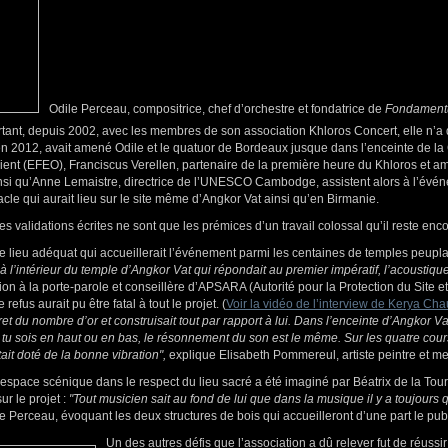
Odile Perceau, compositrice, chef d’orchestre et fondatrice de
Fondament
rtant, depuis 2002, avec les membres de son association Khloros Concert, elle n’a 
n 2012, avait amené Odile et le quatuor de Bordeaux jusque dans l’enceinte de la C
ient (EFEO), Franciscus Verellen, partenaire de la première heure du Khloros et a
i qu’Anne Lemaistre, directrice de l’UNESCO Cambodge, assistent alors à l’évén
tacle qui aurait lieu sur le site même d’Angkor Vat ainsi qu’en Birmanie.
validations écrites ne sont que les prémices d’un travail colossal qu’il reste encor
re le lieu adéquat qui accueillerait l’événement parmi les centaines de temples peupl
à l’intérieur du temple d’Angkor Vat qui répondait au premier impératif, l’acoustique
on à la porte-parole et conseillère d’APSARA (Autorité pour la Protection du Site
efus aurait pu être fatal à tout le projet. (
Voir la vidéo de l’interview de Kerya Ch
et du nombre d’or et construisait tout par rapport à lui. Dans l’enceinte d’Angkor 
tu sois en haut ou en bas, le résonnement du son est le même. Sur les quatre cou
tait doté de la bonne vibration",
explique Elisabeth Pommereul, artiste peintre et me
n espace scénique dans le respect du lieu sacré a été imaginé par Béatrix de la Tour
r le projet :
"Tout musicien sait au fond de lui que dans la musique il y a toujours
e Perceau, évoquant les deux structures de bois qui accueilleront d’une part le public
Un des autres défis que l’association a dû relever fut de réussir