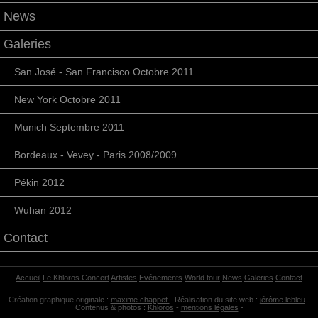
News
Galeries
San José - San Francisco Octobre 2011
New York Octobre 2011
Munich Septembre 2011
Bordeaux - Vevey - Paris 2008/2009
Pékin 2012
Wuhan 2012
Contact
Accueil
Le Khloros Concert
Artistes
Evénements
World tour
News
Galeries
Contact
Création graphique originale :
maxime chappet
-
Réalisation du site web :
jérôme lebleu
-
Contenus & photos :
Khloros
-
mentions légales
-