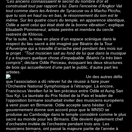
"Les anciens connaissaient le secret du nombre d’or et
construisait tout par rapport à lui. Dans l’enceinte d’Angkor Vat
tout comme dans les Arènes de Syracuse ou à Machu Picchu,
que tu sois en haut ou en bas, le résonnement du son est le
même. Sur les quatre cours du temple, en apparence identique,
Odile a senti celui qui était doté de la bonne vibration",
explique
Elisabeth Pommereul, artiste peintre et membre du cercle
restreint de Khloros.
Par la suite, la mise en place d’un espace scénique dans le
respect du lieu sacré a été imaginé par Béatrix de la Tour
d’Auvergne qui a travaillé d’arrache pied pendant des mois sur
le projet :
"Tout musicien sait au fond de lui que dans la musique
il y a toujours quelque chose d’impalpable. Béatrix l’a très bien
compris"
, déclare Odile Perceau, évoquant les deux structures
de bois qui accueilleront d’une part le public, d’autre part les
artistes.
Un des autres défis
que l’association a dû relever fut de réussir à faire jouer
l’Orchestre National Symphonique à l’étranger. Là encore,
Franciscus Verellen fut le lien précieux entre Odile et Aung San
Suu Kyi. La lauréate du Prix Nobel de la Paix et leader de
l’opposition birmane souhaitait inviter des musiciens européens
à venir jouer en Birmanie. Odile accepte sans hésiter. Le
gouvernement donne son accord pour que le MNSO se
produise au Cambodge dans le temple considéré comme le plus
sacré au monde pour les Birmans. Elle devient également chef
d’orchestre invitée de l’orchestre pendant trois ans. Les
musiciens birmans, ont passé la majeure partie de l’année à