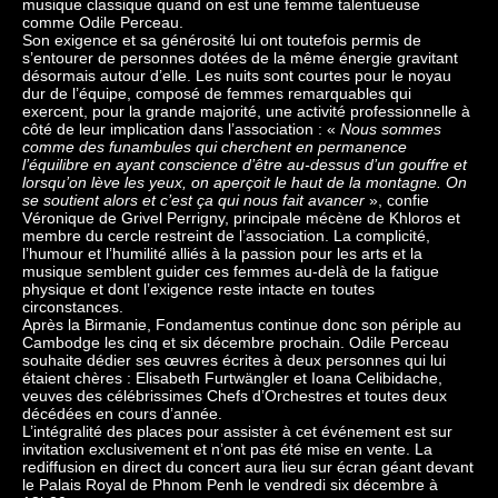
musique classique quand on est une femme talentueuse
comme Odile Perceau.
Son exigence et sa générosité lui ont toutefois permis de
s’entourer de personnes dotées de la même énergie gravitant
désormais autour d’elle. Les nuits sont courtes pour le noyau
dur de l’équipe, composé de femmes remarquables qui
exercent, pour la grande majorité, une activité professionnelle à
côté de leur implication dans l’association : «
Nous sommes
comme des funambules qui cherchent en permanence
l’équilibre en ayant conscience d’être au-dessus d’un gouffre et
lorsqu’on lève les yeux, on aperçoit le haut de la montagne. On
se soutient alors et c’est ça qui nous fait avancer
», confie
Véronique de Grivel Perrigny, principale mécène de Khloros et
membre du cercle restreint de l’association. La complicité,
l’humour et l’humilité alliés à la passion pour les arts et la
musique semblent guider ces femmes au-delà de la fatigue
physique et dont l’exigence reste intacte en toutes
circonstances.
Après la Birmanie, Fondamentus continue donc son périple au
Cambodge les cinq et six décembre prochain. Odile Perceau
souhaite dédier ses œuvres écrites à deux personnes qui lui
étaient chères : Elisabeth Furtwängler et Ioana Celibidache,
veuves des célébrissimes Chefs d’Orchestres et toutes deux
décédées en cours d’année.
L’intégralité des places pour assister à cet événement est sur
invitation exclusivement et n’ont pas été mise en vente. La
rediffusion en direct du concert aura lieu sur écran géant devant
le Palais Royal de Phnom Penh le vendredi six décembre à