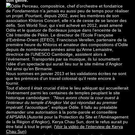
son genre.
Odile Perceau, compositrice, chef d’orchestre et fondatrice
de
Fondamentus
n’a jamais eu aussi peu de temps pour réaliser
un projet. Pourtant, depuis 2002, avec les membres de son
association Khloros Concert, elle n’a de cesse de se lancer des
défis. Son World Tour, qui s’est achevé en 2012, avait amené
Odile et le quatuor de Bordeaux jusque dans l’enceinte de la
Cité Interdite de Pékin. Le directeur de l’Ecole Française
d’Extrême-Orient (EFEO), Franciscus Verellen, partenaire de la
première heure du Khloros et amateur des compositions d’Odile
depuis de nombreuses années ainsi qu’Anne Lemaistre,
directrice de l’UNESCO Cambodge, assistent alors à
l’événement. Transportés par sa musique, ils lui soumettent
l’idée d’un spectacle qui aurait lieu sur le site même d’Angkor
Vat ainsi qu’en Birmanie.
Nous sommes en janvier 2013 et les validations écrites ne sont
que les prémices d’un travail colossal qu’il reste encore à
fournir.
Tout d’abord il était crucial d’élire le lieu adéquat qui accueillerait
l’événement parmi les centaines de temples peuplant le site
historique cambodgien :
"Nous avons choisi la cour ouest à
l’intérieur du temple d’Angkor Vat qui répondait au premier
impératif, l’acoustique",
explique Odile. Il fallu au préalable
demander une autorisation à la porte-parole et conseillère
d’APSARA (Autorité pour la Protection du Site et l'Aménagement
de la Région d'Angkor), Kerya Chau Sun, dont le refus aurait pu
être fatal à tout le projet. (
Voir la vidéo de l’interview de Kerya
Chau Sun)