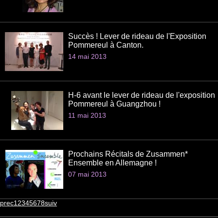
Succès ! Lever de rideau de l'Exposition
Pommereul à Canton.
14 mai 2013
H-6 avant le lever de rideau de l'exposition
Pommereul à Guangzhou !
11 mai 2013
Prochains Récitals de Zusammen*
Ensemble en Allemagne !
07 mai 2013
prec
1
2
3
4
5
6
7
8
suiv