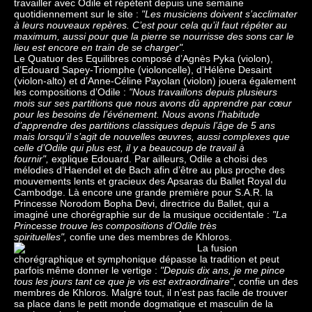
travailler avec Odile et répètent depuis une semaine
quotidiennement sur le site :
"Les musiciens doivent s’acclimater
à leurs nouveaux repères. C’est pour cela qu’il faut répéter au
maximum, aussi pour que la pierre se nourrisse des sons car le
lieu est encore en train de se charger".
Le Quatuor des Equilibres composé d’Agnès Pyka (violon),
d’Edouard Sapey-Triomphe (violoncelle), d’Hélène Desaint
(violon-alto) et d’Anne-Céline Payolan (violon) jouera également
les compositions d’Odile :
"Nous travaillons depuis plusieurs
mois sur ses partitions que nous avons dû apprendre par cœur
pour les besoins de l’événement. Nous avons l’habitude
d’apprendre des partitions classiques depuis l’âge de 5 ans
mais lorsqu’il s’agit de nouvelles œuvres, aussi complexes que
celle d’Odile qui plus est, il y a beaucoup de travail à
fournir",
explique Edouard. Par ailleurs, Odile a choisi des
mélodies d’Haendel et de Bach afin d’être au plus proche des
mouvements lents et gracieux des Apsaras du Ballet Royal du
Cambodge. Là encore une grande première pour S.A.R. la
Princesse Norodom Bopha Devi, directrice du Ballet, qui a
imaginé une chorégraphie sur de la musique occidentale :
"La
Princesse trouve les compositions d’Odile très
spirituelles",
confie une des membres de Khloros.
La fusion
chorégraphique et symphonique dépasse la tradition et peut
parfois même donner le vertige :
"Depuis dix ans, je me pince
tous les jours tant ce que je vis est extraordinaire"
, confie un des
membres de Khloros. Malgré tout, il n’est pas facile de trouver
sa place dans le petit monde dogmatique et masculin de la