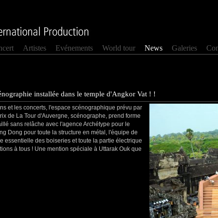
cert
Artistes
Evénements
World tour
News
Galeries
Con
nographie installée dans le temple d'Angkor Vat ! !
ons et les concerts, l'espace scénographique prévu par
trix de La Tour d'Auvergne, scénographe, prend forme
vaillé sans relâche avec l'agence Archétype pour le
uong Dong pour toute la structure en métal, l'équipe de
essentielle des boiseries et toute la partie électrique
ations à tous ! Une mention spéciale à Uttarak Ouk que