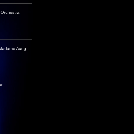
 Orchestra
c Madame Aung
un