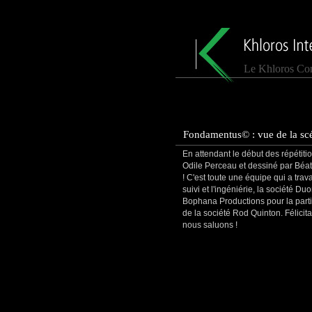
Le Khloros Con
Fondamentus© : vue de la scé
En attendant le début des répétiti
Odile Perceau et dessiné par Béa
! C'est toute une équipe qui a tra
suivi et l'ingéniérie, la société D
Bophana Productions pour la partie 
de la société Rod Quinton. Félicit
nous saluons !