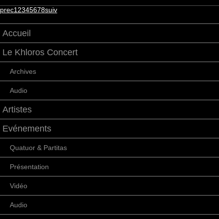
prec
1
2
3
4
5
6
7
8
suiv
Accueil
Le Khloros Concert
Archives
Audio
Artistes
Evénements
Quatuor & Partitas
Présentation
Vidéo
Audio