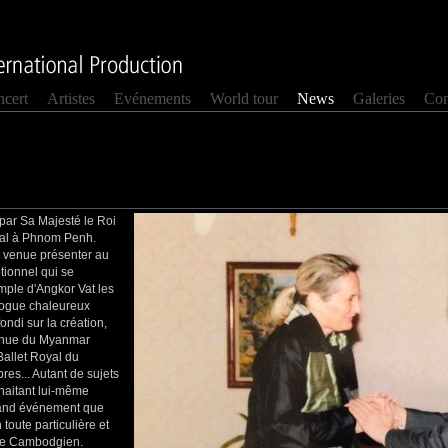
cert
Artistes
Evénements
World tour
News
Galeries
Con
 par Sa Majesté le Roi
al à Phnom Penh.
t venue présenter au
tionnel qui se
mple d'Angkor Vat les
logue chaleureux
ndi sur la création,
a venue du Myanmar
Ballet Royal du
es... Autant de sujets
haitant lui-même
rand événement que
oute particulière et
ple Cambodgien.