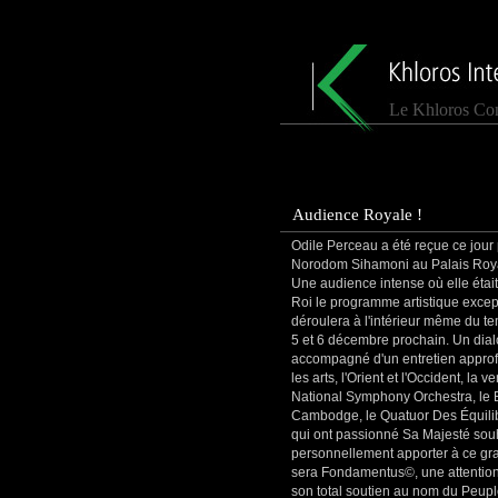
Le Khloros Con
Audience Royale !
Odile Perceau a été reçue ce jour
Norodom Sihamoni au Palais Roy
Une audience intense où elle étai
Roi le programme artistique excep
déroulera à l'intérieur même du te
5 et 6 décembre prochain. Un dia
accompagné d'un entretien approfo
les arts, l'Orient et l'Occident, l
National Symphony Orchestra, le 
Cambodge, le Quatuor Des Équilibr
qui ont passionné Sa Majesté sou
personnellement apporter à ce g
sera Fondamentus©, une attention t
son total soutien au nom du Peu