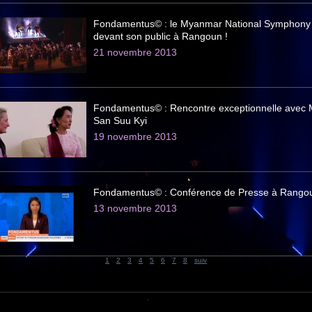
Fondamentus© : le Myanmar National Symphony
devant son public à Rangoun !
21 novembre 2013
Fondamentus© : Rencontre exceptionnelle ave
San Suu Kyi
19 novembre 2013
Fondamentus© : Conférence de Presse à Rango
13 novembre 2013
1
2
3
4
5
6
7
8
suiv
Accueil
Le Khloros Concert
Artistes
Evénements
World tour
News
Galeries
Contact