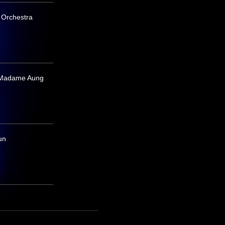
 Orchestra
c Madame Aung
un