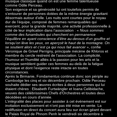
musique classique quand on est une femme talentueuse
comme Odile Perceau.
Son exigence et sa générosité lui ont toutefois permis de
s’entourer de personnes dotées de la même énergie gravitant
désormais autour d’elle. Les nuits sont courtes pour le noyau
dur de l’équipe, composé de femmes remarquables qui
exercent, pour la grande majorité, une activité professionnelle à
côté de leur implication dans l’association : «
Nous sommes
comme des funambules qui cherchent en permanence
l’équilibre en ayant conscience d’être au-dessus d’un gouffre et
lorsqu’on lève les yeux, on aperçoit le haut de la montagne. On
se soutient alors et c’est ça qui nous fait avancer
», confie
Véronique de Grivel Perrigny, principale mécène de Khloros et
membre du cercle restreint de l’association. La complicité,
l’humour et l’humilité alliés à la passion pour les arts et la
musique semblent guider ces femmes au-delà de la fatigue
physique et dont l’exigence reste intacte en toutes
circonstances.
Après la Birmanie, Fondamentus continue donc son périple au
Cambodge les cinq et six décembre prochain. Odile Perceau
souhaite dédier ses œuvres écrites à deux personnes qui lui
étaient chères : Elisabeth Furtwängler et Ioana Celibidache,
veuves des célébrissimes Chefs d’Orchestres et toutes deux
décédées en cours d’année.
L’intégralité des places pour assister à cet événement est sur
invitation exclusivement et n’ont pas été mise en vente. La
rediffusion en direct du concert aura lieu sur écran géant devant
le Palais Royal de Phnom Penh le vendredi six décembre à