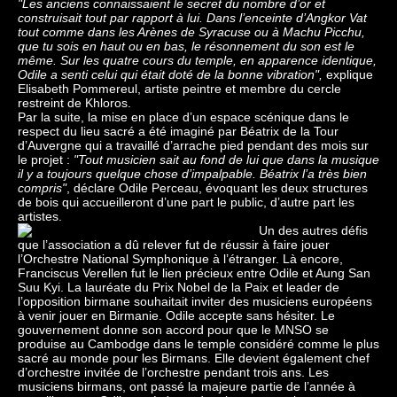
"Les anciens connaissaient le secret du nombre d’or et
construisait tout par rapport à lui. Dans l’enceinte d’Angkor Vat
tout comme dans les Arènes de Syracuse ou à Machu Picchu,
que tu sois en haut ou en bas, le résonnement du son est le
même. Sur les quatre cours du temple, en apparence identique,
Odile a senti celui qui était doté de la bonne vibration",
explique
Elisabeth Pommereul, artiste peintre et membre du cercle
restreint de Khloros.
Par la suite, la mise en place d’un espace scénique dans le
respect du lieu sacré a été imaginé par Béatrix de la Tour
d’Auvergne qui a travaillé d’arrache pied pendant des mois sur
le projet :
"Tout musicien sait au fond de lui que dans la musique
il y a toujours quelque chose d’impalpable. Béatrix l’a très bien
compris"
, déclare Odile Perceau, évoquant les deux structures
de bois qui accueilleront d’une part le public, d’autre part les
artistes.
Un des autres défis
que l’association a dû relever fut de réussir à faire jouer
l’Orchestre National Symphonique à l’étranger. Là encore,
Franciscus Verellen fut le lien précieux entre Odile et Aung San
Suu Kyi. La lauréate du Prix Nobel de la Paix et leader de
l’opposition birmane souhaitait inviter des musiciens européens
à venir jouer en Birmanie. Odile accepte sans hésiter. Le
gouvernement donne son accord pour que le MNSO se
produise au Cambodge dans le temple considéré comme le plus
sacré au monde pour les Birmans. Elle devient également chef
d’orchestre invitée de l’orchestre pendant trois ans. Les
musiciens birmans, ont passé la majeure partie de l’année à