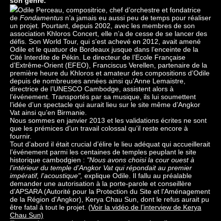
son genre.
Odile Perceau, compositrice, chef d’orchestre et fondatrice
de
Fondamentus
n’a jamais eu aussi peu de temps pour réaliser
un projet. Pourtant, depuis 2002, avec les membres de son
association Khloros Concert, elle n’a de cesse de se lancer des
défis. Son World Tour, qui s’est achevé en 2012, avait amené
Odile et le quatuor de Bordeaux jusque dans l’enceinte de la
Cité Interdite de Pékin. Le directeur de l’Ecole Française
d’Extrême-Orient (EFEO), Franciscus Verellen, partenaire de la
première heure du Khloros et amateur des compositions d’Odile
depuis de nombreuses années ainsi qu’Anne Lemaistre,
directrice de l’UNESCO Cambodge, assistent alors à
l’événement. Transportés par sa musique, ils lui soumettent
l’idée d’un spectacle qui aurait lieu sur le site même d’Angkor
Vat ainsi qu’en Birmanie.
Nous sommes en janvier 2013 et les validations écrites ne sont
que les prémices d’un travail colossal qu’il reste encore à
fournir.
Tout d’abord il était crucial d’élire le lieu adéquat qui accueillerait
l’événement parmi les centaines de temples peuplant le site
historique cambodgien :
"Nous avons choisi la cour ouest à
l’intérieur du temple d’Angkor Vat qui répondait au premier
impératif, l’acoustique",
explique Odile. Il fallu au préalable
demander une autorisation à la porte-parole et conseillère
d’APSARA (Autorité pour la Protection du Site et l'Aménagement
de la Région d'Angkor), Kerya Chau Sun, dont le refus aurait pu
être fatal à tout le projet. (
Voir la vidéo de l’interview de Kerya
Chau Sun)