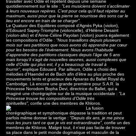
travailler avec Odile et répètent depuis une semaine
quotidiennement sur le site :
"Les musiciens doivent s’acclimater
à leurs nouveaux repères. C’est pour cela qu’il faut répéter au
maximum, aussi pour que la pierre se nourrisse des sons car le
lieu est encore en train de se charger".
Le Quatuor des Equilibres composé d’Agnès Pyka (violon),
d’Edouard Sapey-Triomphe (violoncelle), d’Hélène Desaint
(violon-alto) et d’Anne-Céline Payolan (violon) jouera également
les compositions d’Odile :
"Nous travaillons depuis plusieurs
mois sur ses partitions que nous avons dû apprendre par cœur
pour les besoins de l’événement. Nous avons l’habitude
d’apprendre des partitions classiques depuis l’âge de 5 ans
mais lorsqu’il s’agit de nouvelles œuvres, aussi complexes que
celle d’Odile qui plus est, il y a beaucoup de travail à
fournir",
explique Edouard. Par ailleurs, Odile a choisi des
mélodies d’Haendel et de Bach afin d’être au plus proche des
mouvements lents et gracieux des Apsaras du Ballet Royal du
Cambodge. Là encore une grande première pour S.A.R. la
Princesse Norodom Bopha Devi, directrice du Ballet, qui a
imaginé une chorégraphie sur de la musique occidentale :
"La
Princesse trouve les compositions d’Odile très
spirituelles",
confie une des membres de Khloros.
La fusion
chorégraphique et symphonique dépasse la tradition et peut
parfois même donner le vertige :
"Depuis dix ans, je me pince
tous les jours tant ce que je vis est extraordinaire"
, confie un des
membres de Khloros. Malgré tout, il n’est pas facile de trouver
sa place dans le petit monde dogmatique et masculin de la