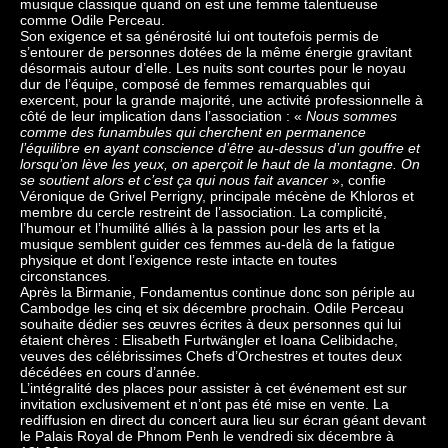
musique classique quand on est une femme talentueuse
comme Odile Perceau.
Son exigence et sa générosité lui ont toutefois permis de
s’entourer de personnes dotées de la même énergie gravitant
désormais autour d’elle. Les nuits sont courtes pour le noyau
dur de l’équipe, composé de femmes remarquables qui
exercent, pour la grande majorité, une activité professionnelle à
côté de leur implication dans l’association : «
Nous sommes
comme des funambules qui cherchent en permanence
l’équilibre en ayant conscience d’être au-dessus d’un gouffre et
lorsqu’on lève les yeux, on aperçoit le haut de la montagne. On
se soutient alors et c’est ça qui nous fait avancer
», confie
Véronique de Grivel Perrigny, principale mécène de Khloros et
membre du cercle restreint de l’association. La complicité,
l’humour et l’humilité alliés à la passion pour les arts et la
musique semblent guider ces femmes au-delà de la fatigue
physique et dont l’exigence reste intacte en toutes
circonstances.
Après la Birmanie, Fondamentus continue donc son périple au
Cambodge les cinq et six décembre prochain. Odile Perceau
souhaite dédier ses œuvres écrites à deux personnes qui lui
étaient chères : Elisabeth Furtwängler et Ioana Celibidache,
veuves des célébrissimes Chefs d’Orchestres et toutes deux
décédées en cours d’année.
L’intégralité des places pour assister à cet événement est sur
invitation exclusivement et n’ont pas été mise en vente. La
rediffusion en direct du concert aura lieu sur écran géant devant
le Palais Royal de Phnom Penh le vendredi six décembre à