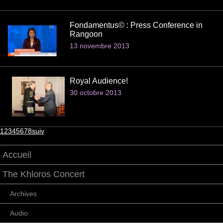
Fondamentus© : Press Conference in
Rangoon
13 novembre 2013
Royal Audience!
30 octobre 2013
1
2
3
4
5
6
7
8
suiv
Accueil
The Khloros Concert
Archives
Audio