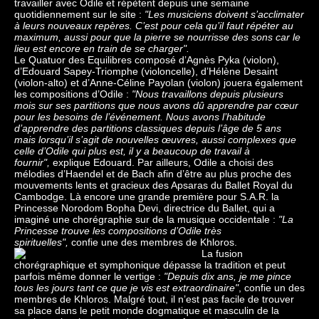
travailler avec Odile et répètent depuis une semaine
quotidiennement sur le site :
"Les musiciens doivent s’acclimater
à leurs nouveaux repères. C’est pour cela qu’il faut répéter au
maximum, aussi pour que la pierre se nourrisse des sons car le
lieu est encore en train de se charger".
Le Quatuor des Equilibres composé d’Agnès Pyka (violon),
d’Edouard Sapey-Triomphe (violoncelle), d’Hélène Desaint
(violon-alto) et d’Anne-Céline Payolan (violon) jouera également
les compositions d’Odile :
"Nous travaillons depuis plusieurs
mois sur ses partitions que nous avons dû apprendre par cœur
pour les besoins de l’événement. Nous avons l’habitude
d’apprendre des partitions classiques depuis l’âge de 5 ans
mais lorsqu’il s’agit de nouvelles œuvres, aussi complexes que
celle d’Odile qui plus est, il y a beaucoup de travail à
fournir",
explique Edouard. Par ailleurs, Odile a choisi des
mélodies d’Haendel et de Bach afin d’être au plus proche des
mouvements lents et gracieux des Apsaras du Ballet Royal du
Cambodge. Là encore une grande première pour S.A.R. la
Princesse Norodom Bopha Devi, directrice du Ballet, qui a
imaginé une chorégraphie sur de la musique occidentale :
"La
Princesse trouve les compositions d’Odile très
spirituelles",
confie une des membres de Khloros.
La fusion
chorégraphique et symphonique dépasse la tradition et peut
parfois même donner le vertige :
"Depuis dix ans, je me pince
tous les jours tant ce que je vis est extraordinaire"
, confie un des
membres de Khloros. Malgré tout, il n’est pas facile de trouver
sa place dans le petit monde dogmatique et masculin de la