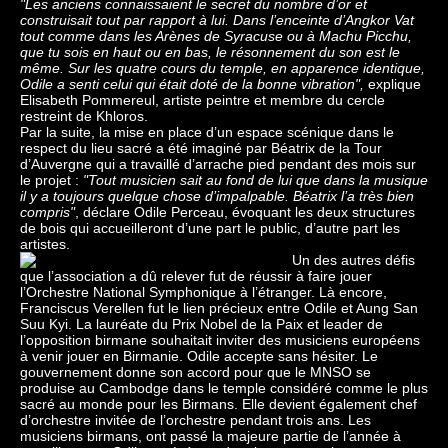
"Les anciens connaissaient le secret du nombre d’or et
construisait tout par rapport à lui. Dans l’enceinte d’Angkor Vat
tout comme dans les Arènes de Syracuse ou à Machu Picchu,
que tu sois en haut ou en bas, le résonnement du son est le
même. Sur les quatre cours du temple, en apparence identique,
Odile a senti celui qui était doté de la bonne vibration",
explique
Elisabeth Pommereul, artiste peintre et membre du cercle
restreint de Khloros.
Par la suite, la mise en place d’un espace scénique dans le
respect du lieu sacré a été imaginé par Béatrix de la Tour
d’Auvergne qui a travaillé d’arrache pied pendant des mois sur
le projet :
"Tout musicien sait au fond de lui que dans la musique
il y a toujours quelque chose d’impalpable. Béatrix l’a très bien
compris"
, déclare Odile Perceau, évoquant les deux structures
de bois qui accueilleront d’une part le public, d’autre part les
artistes.
Un des autres défis
que l’association a dû relever fut de réussir à faire jouer
l’Orchestre National Symphonique à l’étranger. Là encore,
Franciscus Verellen fut le lien précieux entre Odile et Aung San
Suu Kyi. La lauréate du Prix Nobel de la Paix et leader de
l’opposition birmane souhaitait inviter des musiciens européens
à venir jouer en Birmanie. Odile accepte sans hésiter. Le
gouvernement donne son accord pour que le MNSO se
produise au Cambodge dans le temple considéré comme le plus
sacré au monde pour les Birmans. Elle devient également chef
d’orchestre invitée de l’orchestre pendant trois ans. Les
musiciens birmans, ont passé la majeure partie de l’année à