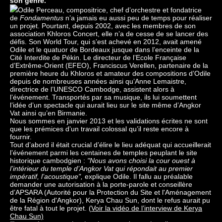
son genre.
Odile Perceau, compositrice, chef d’orchestre et fondatrice
de
Fondamentus
n’a jamais eu aussi peu de temps pour réaliser
un projet. Pourtant, depuis 2002, avec les membres de son
association Khloros Concert, elle n’a de cesse de se lancer des
défis. Son World Tour, qui s’est achevé en 2012, avait amené
Odile et le quatuor de Bordeaux jusque dans l’enceinte de la
Cité Interdite de Pékin. Le directeur de l’Ecole Française
d’Extrême-Orient (EFEO), Franciscus Verellen, partenaire de la
première heure du Khloros et amateur des compositions d’Odile
depuis de nombreuses années ainsi qu’Anne Lemaistre,
directrice de l’UNESCO Cambodge, assistent alors à
l’événement. Transportés par sa musique, ils lui soumettent
l’idée d’un spectacle qui aurait lieu sur le site même d’Angkor
Vat ainsi qu’en Birmanie.
Nous sommes en janvier 2013 et les validations écrites ne sont
que les prémices d’un travail colossal qu’il reste encore à
fournir.
Tout d’abord il était crucial d’élire le lieu adéquat qui accueillerait
l’événement parmi les centaines de temples peuplant le site
historique cambodgien :
"Nous avons choisi la cour ouest à
l’intérieur du temple d’Angkor Vat qui répondait au premier
impératif, l’acoustique",
explique Odile. Il fallu au préalable
demander une autorisation à la porte-parole et conseillère
d’APSARA (Autorité pour la Protection du Site et l'Aménagement
de la Région d'Angkor), Kerya Chau Sun, dont le refus aurait pu
être fatal à tout le projet. (
Voir la vidéo de l’interview de Kerya
Chau Sun)